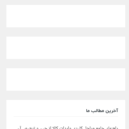
آخرین مطالب ما
راهنمای جامع مراحل کلیدی واردات کالا از چین و ترخیص آن