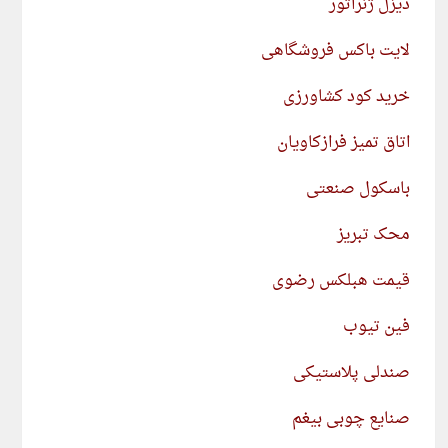
دیزل ژنراتور
لایت باکس فروشگاهی
خرید کود کشاورزی
اتاق تمیز فرازکاویان
باسکول صنعتی
محک تبریز
قیمت هبلکس رضوی
فین تیوب
صندلی پلاستیکی
صنایع چوبی بیغم