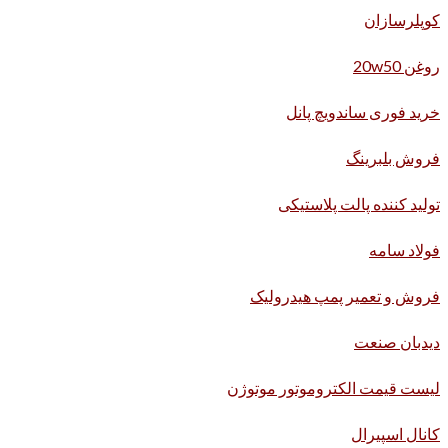
کوپلرسازان
روغن 20w50
خرید فوری ساندویچ پانل
فروش بلبرینگ
تولید کننده پالت پلاستیکی
فولاد سامه
فروش و تعمیر پمپ هیدرولیک
دیدبان صنعت
لیست قیمت الکتروموتور موتوژن
کانال اسپیرال