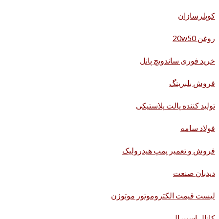
کوپلرسازان
روغن 20w50
خرید فوری ساندویچ پانل
فروش بلبرینگ
تولید کننده پالت پلاستیکی
فولاد سامه
فروش و تعمیر پمپ هیدرولیک
دیدبان صنعت
لیست قیمت الکتروموتور موتوژن
کانال اسپیرال