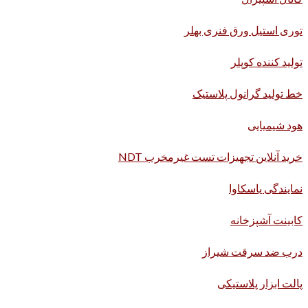
توری استیل ورق فنری بهلر
تولید کننده کوپلر
خط تولید گرانول پلاستیک
هود شیمیایی
خرید آنلاین تجهیزات تست غیرمخرب NDT
نمایندگی یاسکاوا
کابینت آشپزخانه
درب ضد سرقت شیراز
پالت ابزار پلاستیکی