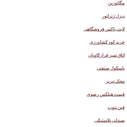
مگاتوزین
دیزل ژنراتور
لایت باکس فروشگاهی
خرید کود کشاورزی
اتاق تمیز فرازکاویان
باسکول صنعتی
محک تبریز
قیمت هبلکس رضوی
فین تیوب
صندلی پلاستیکی