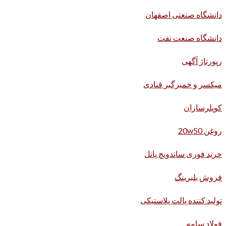
دانشگاه صنعتی اصفهان
دانشگاه صنعت نفت
رپورتاژ آگهی
میکسر و خمیرگیر قنادی
کوپلرسازان
روغن 20w50
خرید فوری ساندویچ پانل
فروش بلبرینگ
تولید کننده پالت پلاستیکی
فولاد سامه