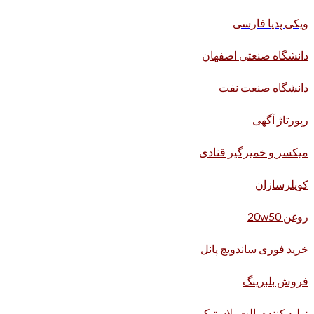
ویکی پدیا فارسی
دانشگاه صنعتی اصفهان
دانشگاه صنعت نفت
رپورتاژ آگهی
میکسر و خمیرگیر قنادی
کوپلرسازان
روغن 20w50
خرید فوری ساندویچ پانل
فروش بلبرینگ
تولید کننده پالت پلاستیکی