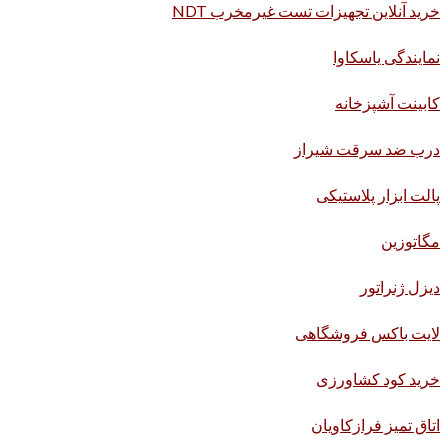
خرید آنلاین تجهیزات تست غیرمخرب NDT
نمایندگی یاسکاوا
کابینت آشپزخانه
درب ضد سرقت شیراز
پالت ابزار پلاستیکی
مگاتوزین
دیزل ژنراتور
لایت باکس فروشگاهی
خرید کود کشاورزی
اتاق تمیز فرازکاویان