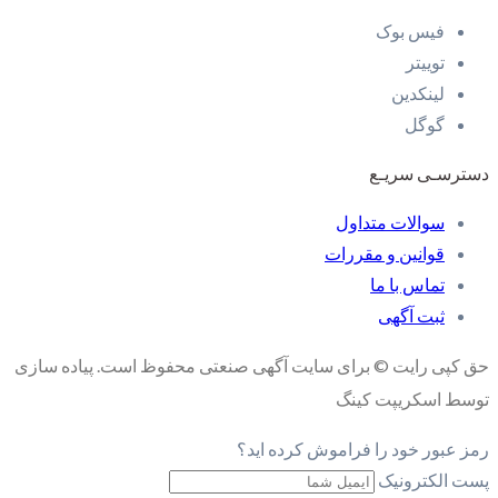
فیس بوک
توییتر
لینکدین
گوگل
دسترسـی سریـع
سوالات متداول
قوانین و مقررات
تماس با ما
ثبت آگهی
حق کپی رایت © برای سایت آگهی صنعتی محفوظ است. پیاده سازی
توسط اسکریپت کینگ
رمز عبور خود را فراموش کرده اید؟
پست الکترونیک