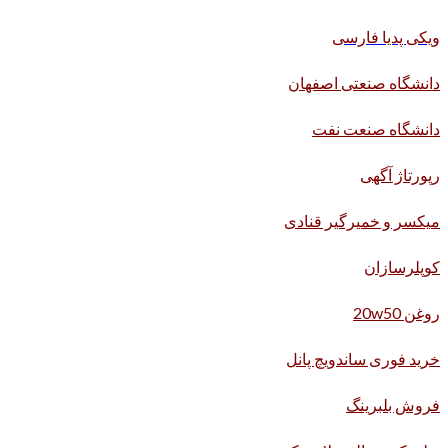
ویکی پدیا فارسی
دانشگاه صنعتی اصفهان
دانشگاه صنعت نفت
رپورتاژ آگهی
میکسر و خمیرگیر قنادی
کوپلرسازان
روغن 20w50
خرید فوری ساندویچ پانل
فروش بلبرینگ