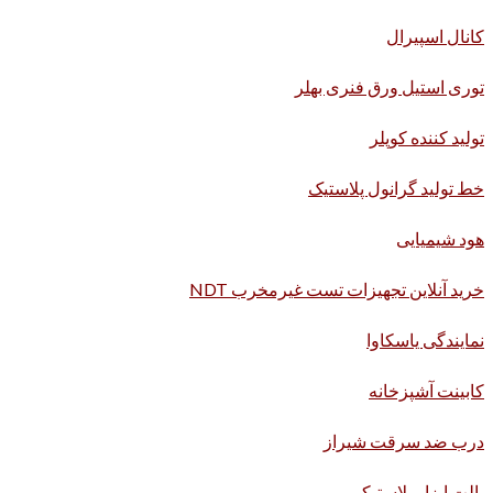
کانال اسپیرال
توری استیل ورق فنری بهلر
تولید کننده کوپلر
خط تولید گرانول پلاستیک
هود شیمیایی
خرید آنلاین تجهیزات تست غیرمخرب NDT
نمایندگی یاسکاوا
کابینت آشپزخانه
درب ضد سرقت شیراز
پالت ابزار پلاستیکی