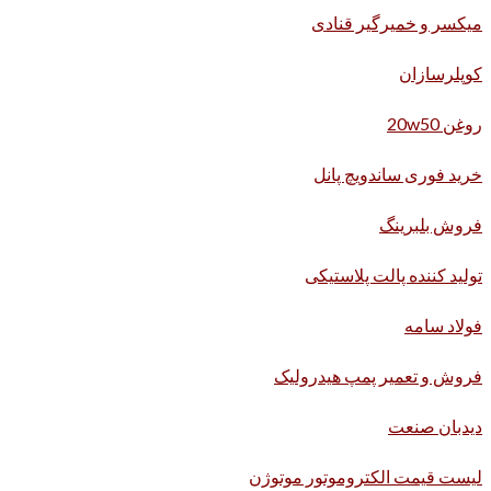
میکسر و خمیرگیر قنادی
کوپلرسازان
روغن 20w50
خرید فوری ساندویچ پانل
فروش بلبرینگ
تولید کننده پالت پلاستیکی
فولاد سامه
فروش و تعمیر پمپ هیدرولیک
دیدبان صنعت
لیست قیمت الکتروموتور موتوژن