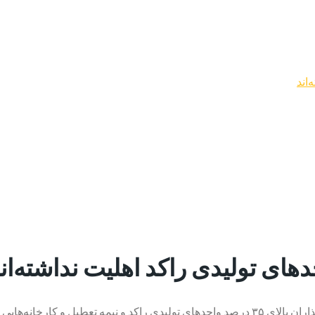
لارستان- ایرنا- وزیر صنعت، معدن و تجارت گفت: صاحبان و سرمایه گذاران بالای ۳۵ درصد واحدهای