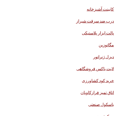
کابینت آشپزخانه
درب ضد سرقت شیراز
پالت ابزار پلاستیکی
مگاتوزین
دیزل ژنراتور
لایت باکس فروشگاهی
خرید کود کشاورزی
اتاق تمیز فرازکاویان
باسکول صنعتی