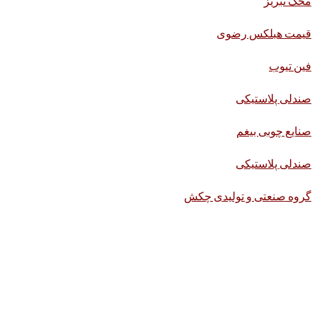
محک تبریز
قیمت هبلکس رضوی
فین تیوب
صندلی پلاستیکی
صنایع چوبی بیغم
صندلی پلاستیکی
گروه صنعتی و تولیدی چکش