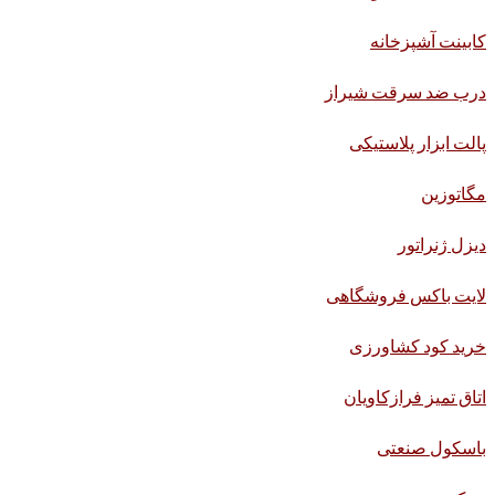
کابینت آشپزخانه
درب ضد سرقت شیراز
پالت ابزار پلاستیکی
مگاتوزین
دیزل ژنراتور
لایت باکس فروشگاهی
خرید کود کشاورزی
اتاق تمیز فرازکاویان
باسکول صنعتی