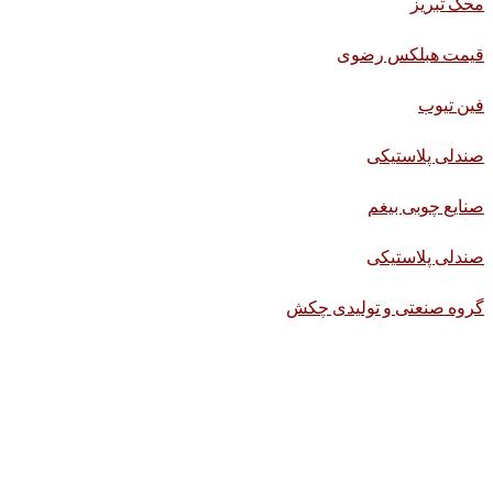
محک تبریز
قیمت هبلکس رضوی
فین تیوب
صندلی پلاستیکی
صنایع چوبی بیغم
صندلی پلاستیکی
گروه صنعتی و تولیدی چکش