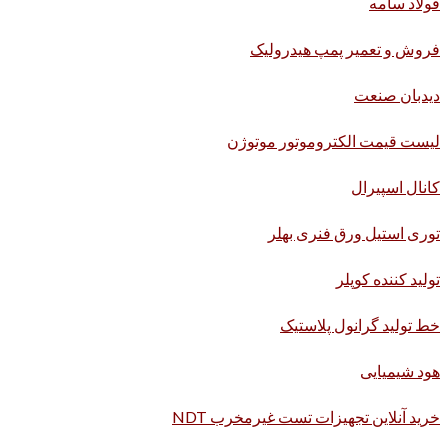
فولاد سامه
فروش و تعمیر پمپ هیدرولیک
دیدبان صنعت
لیست قیمت الکتروموتور موتوژن
کانال اسپیرال
توری استیل ورق فنری بهلر
تولید کننده کوپلر
خط تولید گرانول پلاستیک
هود شیمیایی
خرید آنلاین تجهیزات تست غیرمخرب NDT