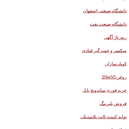
دانشگاه صنعتی اصفهان
دانشگاه صنعت نفت
رپورتاژ آگهی
میکسر و خمیرگیر قنادی
کوپلرسازان
روغن 20w50
خرید فوری ساندویچ پانل
فروش بلبرینگ
تولید کننده پالت پلاستیکی