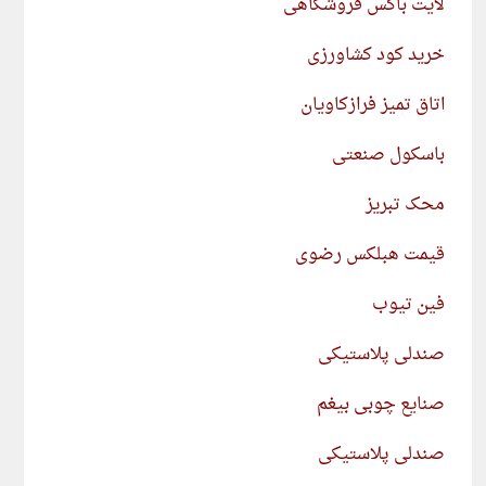
لایت باکس فروشگاهی
خرید کود کشاورزی
اتاق تمیز فرازکاویان
باسکول صنعتی
محک تبریز
قیمت هبلکس رضوی
فین تیوب
صندلی پلاستیکی
صنایع چوبی بیغم
صندلی پلاستیکی