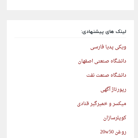
لینک های پیشنهادی:
ویکی پدیا فارسی
دانشگاه صنعتی اصفهان
دانشگاه صنعت نفت
رپورتاژ آگهی
میکسر و خمیرگیر قنادی
کوپلرسازان
روغن 20w50