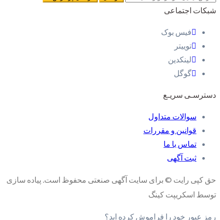
شبکات اجتماعی
فیس بوک
توییتر
لینکدین
گوگل
دسترسـی سریـع
سوالات متداول
قوانین و مقررات
تماس با ما
ثبت آگهی
حق کپی رایت © برای سایت آگهی صنعتی محفوظ است. پیاده سازی
توسط اسکریپت کینگ
رمز عبور خود را فراموش کرده اید؟