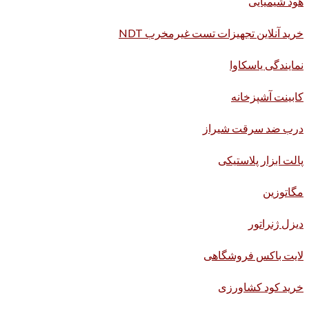
هود شیمیایی
خرید آنلاین تجهیزات تست غیرمخرب NDT
نمایندگی یاسکاوا
کابینت آشپزخانه
درب ضد سرقت شیراز
پالت ابزار پلاستیکی
مگاتوزین
دیزل ژنراتور
لایت باکس فروشگاهی
خرید کود کشاورزی