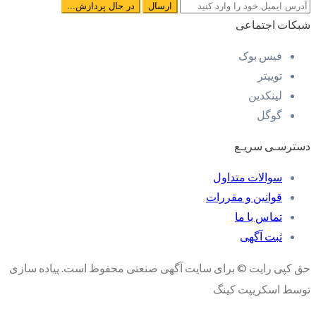
شبکات اجتماعی
فیس بوک
توییتر
لینکدین
گوگل
دسترسـی سریـع
سوالات متداول
قوانین و مقررات
تماس با ما
ثبت آگهی
حق کپی رایت © برای سایت آگهی صنعتی محفوظ است. پیاده سازی
توسط اسکریپت کینگ