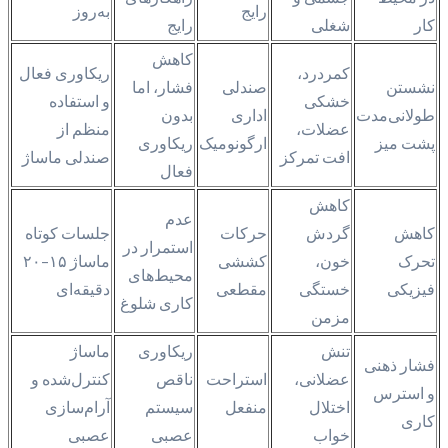
رایج
به‌روز
کار
شغلی
رایج
کاهش
کمردرد،
ریکاوری فعال
نشستن
صندلی
فشار، اما
خشکی
و استفاده
طولانی‌مدت
اداری
بدون
عضلات،
منظم از
پشت میز
ارگونومیک
ریکاوری
افت تمرکز
صندلی ماساژ
فعال
کاهش
عدم
کاهش
گردش
حرکات
جلسات کوتاه
استمرار در
تحرک
خون،
کششی
ماساژ ۱۵–۲۰
محیط‌های
فیزیکی
خستگی
مقطعی
دقیقه‌ای
کاری شلوغ
مزمن
تنش
ریکاوری
ماساژ
فشار ذهنی
عضلانی،
استراحت
ناقص
کنترل‌شده و
و استرس
اختلال
منفعل
سیستم
آرام‌سازی
کاری
خواب
عصبی
عصبی