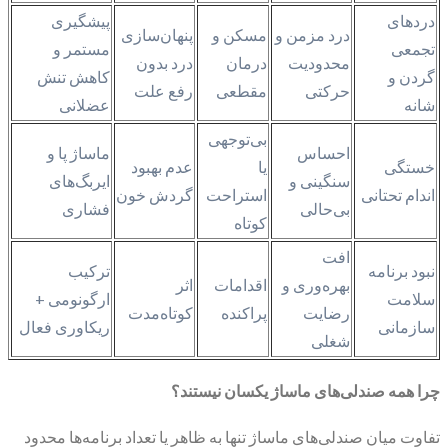
دردهای
پیشگیری
درد مزمن و
مسکن و
پنهان‌سازی
تجمعی
مستمر و
محدودیت
درمان
درد بدون
گردن و
کاهش تنش
حرکتی
مقطعی
رفع علت
شانه
عضلانی
بی‌توجهی
احساس
ماساژ پا و
خستگی
یا
عدم بهبود
سنگینی و
ایربگ‌های
اندام تحتانی
استراحت
گردش خون
بی‌حالی
فشاری
کوتاه
افت
نبود برنامه
ترکیب
بهره‌وری و
اقدامات
اثر
سلامت
ارگونومی +
رضایت
پراکنده
کوتاه‌مدت
سازمانی
ریکاوری فعال
شغلی
چرا همه صندلی‌های ماساژ یکسان نیستند؟
تفاوت میان صندلی‌های ماساژ تنها به ظاهر یا تعداد برنامه‌ها محدود