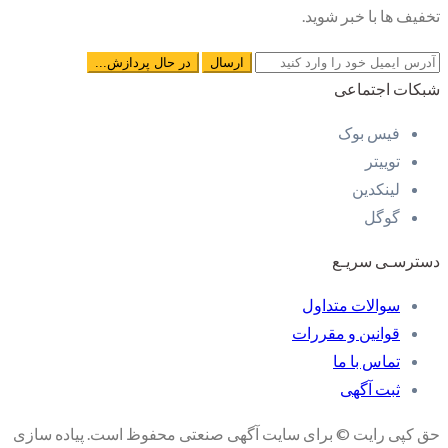
تخفیف ها با خبر شوید.
شبکات اجتماعی
فیس بوک
توییتر
لینکدین
گوگل
دسترسـی سریـع
سوالات متداول
قوانین و مقررات
تماس با ما
ثبت آگهی
حق کپی رایت © برای سایت آگهی صنعتی محفوظ است. پیاده سازی