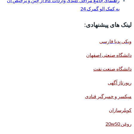
راهنمای جامع مراحل کلیدی واردات کالا از چین و ترخیص آن
به کمک الو گمرک 24
لینک های پیشنهادی:
ویکی پدیا فارسی
دانشگاه صنعتی اصفهان
دانشگاه صنعت نفت
رپورتاژ آگهی
میکسر و خمیرگیر قنادی
کوپلرسازان
روغن 20w50