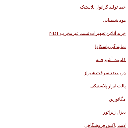
خط تولید گرانول پلاستیک
هود شیمیایی
خرید آنلاین تجهیزات تست غیرمخرب NDT
نمایندگی یاسکاوا
کابینت آشپزخانه
درب ضد سرقت شیراز
پالت ابزار پلاستیکی
مگاتوزین
دیزل ژنراتور
لایت باکس فروشگاهی