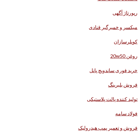
رپورتاژ آگهی
میکسر و خمیرگیر قنادی
کوپلرسازان
روغن 20w50
خرید فوری ساندویچ پانل
فروش بلبرینگ
تولید کننده پالت پلاستیکی
فولاد سامه
فروش و تعمیر پمپ هیدرولیک