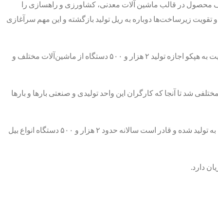
احد تولیدی در چهارمین قطب صنعت ایران نشان می‌دهد که هپکو توانمندی منحصر به‌فردی برای ۱۶ گروه مختلف محصول در قالب ماشین آلات معدنی، کشاورزی و راهسازی را
 تقویت زیرساخت‌ها دوباره به ریل تولید بازگشته و این مهم سرآغازی
خط تولید هپکو مجهز به آخرین تجهیزات پیشرفته شامل ابزارآلات برشکاری، جوشکاری، ماشین‌آلات فرزکاری و دستگاه CNC است و این ظرفیت به هپکو اجازه تولید ۲ هزار و ۵۰۰ دستگاه از ماشین‌آلات مختلف و
فی شد تا آنجا که کارگران این واحد تولیدی و صنعتی بارها و بارها
آنچنان که مدیر عامل شرکت هپکو گفته است اکنون، این ابرکارخانه صنعتی خاورمیانه با حدود ۳۰ درصد ظرفیت و حدود یک‌هزار کارگر مشغول به تولید شده و قادر است سالانه حدود ۲ هزار و ۵۰۰ دستگاه انواع بیل
ان دارد.