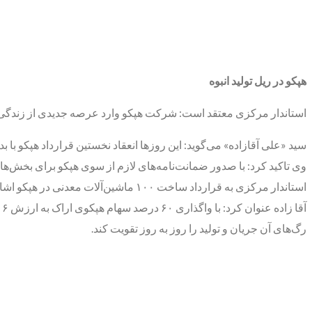
هپکو در ریل تولید انبوه
استاندار مرکزی معتقد است: شرکت هپکو وارد عرصه جدیدی از زندگی ۴۰ ساله خود شده و پس از سال‌ها رکود در ریل تولید انبوه قرار گرفته اس
سید «علی آقازاده» می‌گوید: این روزها انعقاد نخستین قرارداد هپکو ب
وی تاکید کرد: با صدور ضمانت‌نامه‌های لازم از سوی هپکو برای بخش‌ه
استاندار مرکزی به قرارداد ساخت ۱۰۰ ماشین‌آلات معدنی در هپکو اشاره‌ای داشت و افزود: این قرارداد به ارزش ۱۲ هزار میلیارد ریال امسال از سوی هپکو اراک و برخی معادن کشور به‌ امضا رسیده است.
آ
رگ‌های آن جریان و تولید را روز به روز تقویت کند.