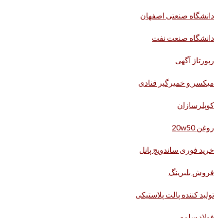
دانشگاه صنعتی اصفهان
دانشگاه صنعت نفت
رپورتاژ آگهی
میکسر و خمیرگیر قنادی
کوپلرسازان
روغن 20w50
خرید فوری ساندویچ پانل
فروش بلبرینگ
تولید کننده پالت پلاستیکی
فولاد سامه