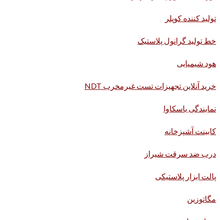
تولید کننده کوپلر
خط تولید گرانول پلاستیک
هود شیمیایی
خرید آنلاین تجهیزات تست غیرمخرب NDT
نمایندگی یاسکاوا
کابینت آشپزخانه
درب ضد سرقت شیراز
پالت ابزار پلاستیکی
مگاتوزین