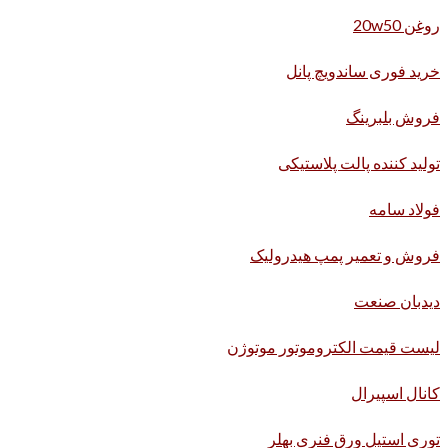
روغن 20w50
خرید فوری ساندویچ پانل
فروش بلبرینگ
تولید کننده پالت پلاستیکی
فولاد سامه
فروش و تعمیر پمپ هیدرولیک
دیدبان صنعت
لیست قیمت الکتروموتور موتوژن
کانال اسپیرال
توری استیل ورق فنری بهلر