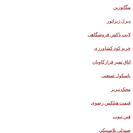
مگاتوزین
دیزل ژنراتور
لایت باکس فروشگاهی
خرید کود کشاورزی
اتاق تمیز فرازکاویان
باسکول صنعتی
محک تبریز
قیمت هبلکس رضوی
فین تیوب
صندلی پلاستیکی