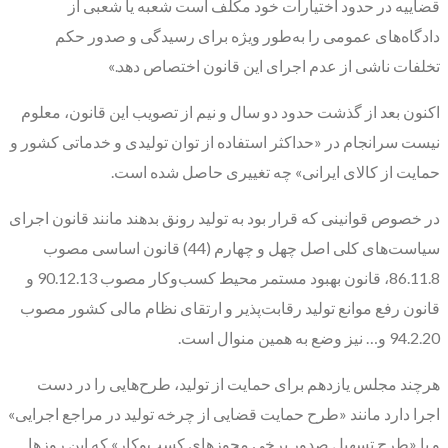
قضاییه در حدود اختیارات خود مکلف است شعبه یا شعبی از
دادگاه‌های عمومی را به‌طور ویژه برای رسیدگی و صدور حکم
تخلفات ناشی از عدم اجرای این قانون اختصاص دهد.»
اکنون بعد از گذشت حدود دو سال و نیم از تصویب این قانون، معلوم
نیست سرانجام در «حداکثر استفاده از توان تولیدی و خدماتی کشور و
حمایت از کالای ایرانی» چه تغییری حاصل شده است.
در خصوص قوانینی که قرار بود به تولید رونق بدهند مانند قانون اجرای
سیاست‌های کلی اصل چهل و چهارم (44) قانون اساسی مصوب
86.11.8، قانون بهبود مستمر محیط کسب‌وکار مصوب 90.12.13 و
قانون رفع موانع تولید رقابت‌پذیر و ارتقای نظام مالی کشور مصوب
94.2.20 و… نیز وضع به همین منوال است.
هرچند مجلس یازدهم برای حمایت از تولید، طرح‌هایی را در دست
اجرا دارد مانند «طرح حمایت قضایی از چرخه تولید در مراجع اجرایی»
و یا «طرح تسهیل صدور برخی مجوزهای کسب‌وکار» که این روزها