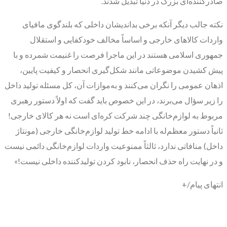
صادرکننده‌ای بزرگ در دنیا تبدیل شدند.
نکته جالب دیگر آنکه برخی بداندیشان داخلی که بلندگوی مافیای
واردات کالاهای خارجی و اساساً مخالف خودکفایی و استقلال
جمهوری اسلامی هستند در این ماجرا فرصت را غنیمت شمرده و با
پیش کشیدن موضوعاتی مانند شکل‌گیری انحصار و کیفیت پایین،
اذهان عمومی را نگران می‌کنند و به‌موازات آن، کل مسئله تولید داخل
را زیر سؤال می‌برند، در این خصوص باید گفت که اولاً دستور رهبری
مربوط به لوازم‌خانگی چند شرکت کره‌ای است نه هر کالای خارجی!
ثانیاً دستور معظم‌له با ادامه خط تولید لوازم‌خانگی خارجی (مونتاژ
داخل) منافاتی ندارد، ثالثاً ممنوعیت واردات لوازم‌خانگی دائمی نیست
و در نهایت راه حذف انحصار، نابود کردن تولیدکننده داخلی نیست!»
انتهای پیام/+