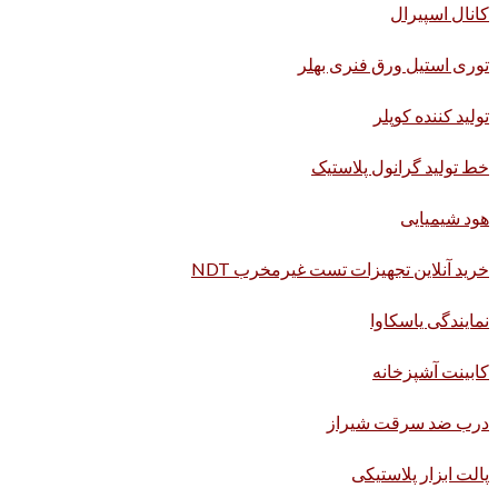
کانال اسپیرال
توری استیل ورق فنری بهلر
تولید کننده کوپلر
خط تولید گرانول پلاستیک
هود شیمیایی
خرید آنلاین تجهیزات تست غیرمخرب NDT
نمایندگی یاسکاوا
کابینت آشپزخانه
درب ضد سرقت شیراز
پالت ابزار پلاستیکی