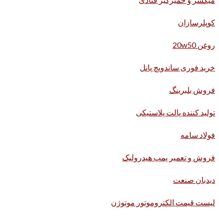
کوپلرسازان
روغن 20w50
خرید فوری ساندویچ پانل
فروش بلبرینگ
تولید کننده پالت پلاستیکی
فولاد سامه
فروش و تعمیر پمپ هیدرولیک
دیدبان صنعت
لیست قیمت الکتروموتور موتوژن