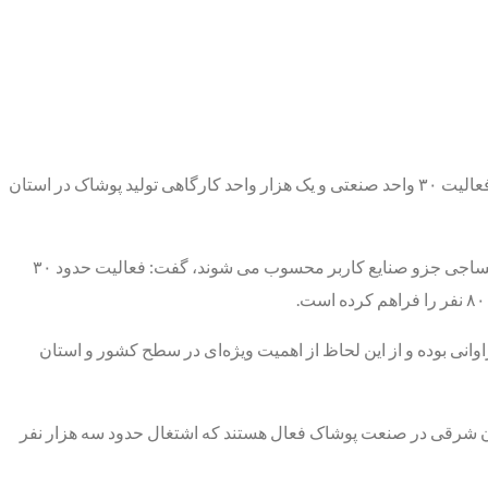
تبریز- ایرنا- معاون امور صنایع سازمان صنعت، معدن و تجارت آذربایجان‌شرقی با اشاره به اهمیت جایگاه استان در صنایع نساجی و پوشاک، از فعالیت ۳۰ واحد صنعتی و یک هزار واحد کارگاهی تولید پوشاک در استان
به گزارش ایرنا، آرش نگاهبانی روز شنبه در گفت و گویی با بیان اینکه صنایع به انواع کاربر و سرمایه بر طبقه بندی می شوند و صنعت پوشاک و نساجی جزو صنایع کاربر محسوب می شوند، گفت: فعالیت حدود ۳۰
وانی بوده و از این لحاظ از اهمیت ویژه‌ای در سطح کشور و استان
احد کارگاهی دارای پروانه کسب صنفی در آذربایجان شرقی در صنعت پوشاک فعال هستند که اشتغال حدود سه هزار نفر