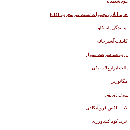
هود شیمیایی
خرید آنلاین تجهیزات تست غیرمخرب NDT
نمایندگی یاسکاوا
کابینت آشپزخانه
درب ضد سرقت شیراز
پالت ابزار پلاستیکی
مگاتوزین
دیزل ژنراتور
لایت باکس فروشگاهی
خرید کود کشاورزی