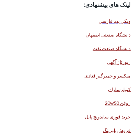
لینک های پیشنهادی:
ویکی پدیا فارسی
دانشگاه صنعتی اصفهان
دانشگاه صنعت نفت
رپورتاژ آگهی
میکسر و خمیرگیر قنادی
کوپلرسازان
روغن 20w50
خرید فوری ساندویچ پانل
فروش بلبرینگ