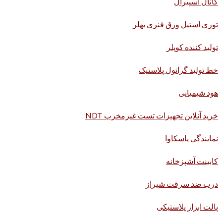
کانال اسپیرال
توری استیل ورق فنری بهلر
تولید کننده کوپلر
خط تولید گرانول پلاستیک
هود شیمیایی
خرید آنلاین تجهیزات تست غیرمخرب NDT
نمایندگی یاسکاوا
کابینت آشپزخانه
درب ضد سرقت شیراز
پالت ابزار پلاستیکی