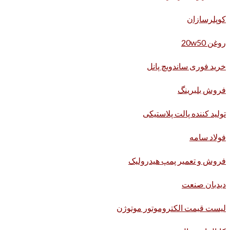
کوپلرسازان
روغن 20w50
خرید فوری ساندویچ پانل
فروش بلبرینگ
تولید کننده پالت پلاستیکی
فولاد سامه
فروش و تعمیر پمپ هیدرولیک
دیدبان صنعت
لیست قیمت الکتروموتور موتوژن