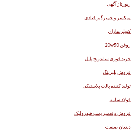
رپورتاژ آگهی
میکسر و خمیرگیر قنادی
کوپلرسازان
روغن 20w50
خرید فوری ساندویچ پانل
فروش بلبرینگ
تولید کننده پالت پلاستیکی
فولاد سامه
فروش و تعمیر پمپ هیدرولیک
دیدبان صنعت