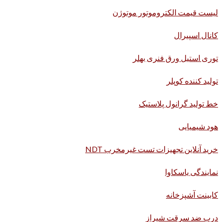
لیست قیمت الکتروموتور موتوژن
کانال اسپیرال
توری استیل ورق فنری بهلر
تولید کننده کوپلر
خط تولید گرانول پلاستیک
هود شیمیایی
خرید آنلاین تجهیزات تست غیرمخرب NDT
نمایندگی یاسکاوا
کابینت آشپزخانه
درب ضد سرقت شیراز