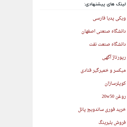
لینک های پیشنهادی:
ویکی پدیا فارسی
دانشگاه صنعتی اصفهان
دانشگاه صنعت نفت
رپورتاژ آگهی
میکسر و خمیرگیر قنادی
کوپلرسازان
روغن 20w50
خرید فوری ساندویچ پانل
فروش بلبرینگ