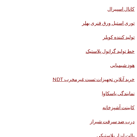
کانال اسپیرال
توری استیل ورق فنری بهلر
تولید کننده کوپلر
خط تولید گرانول پلاستیک
هود شیمیایی
خرید آنلاین تجهیزات تست غیرمخرب NDT
نمایندگی یاسکاوا
کابینت آشپزخانه
درب ضد سرقت شیراز
پالت ابزار پلاستیکی