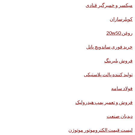
میکسر و خمیرگیر قنادی
کوپلرسازان
روغن 20w50
خرید فوری ساندویچ پانل
فروش بلبرینگ
تولید کننده پالت پلاستیکی
فولاد سامه
فروش و تعمیر پمپ هیدرولیک
دیدبان صنعت
لیست قیمت الکتروموتور موتوژن