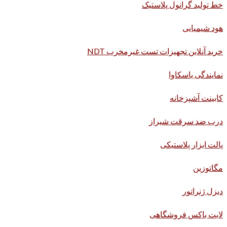
خط تولید گرانول پلاستیک
هود شیمیایی
خرید آنلاین تجهیزات تست غیرمخرب NDT
نمایندگی یاسکاوا
کابینت آشپزخانه
درب ضد سرقت شیراز
پالت ابزار پلاستیکی
مگاتوزین
دیزل ژنراتور
لایت باکس فروشگاهی