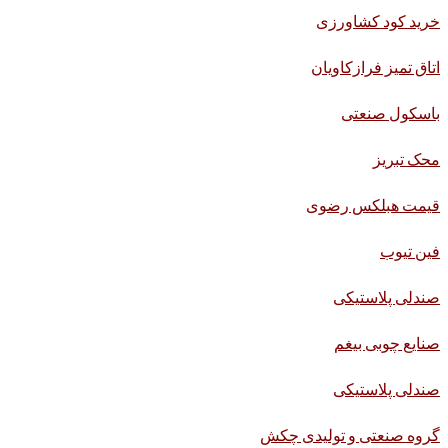
خرید کود کشاورزی
اتاق تمیز فرازکاویان
باسکول صنعتی
محک تبریز
قیمت هبلکس رضوی
فین تیوب
صندلی پلاستیکی
صنایع چوبی بیغم
صندلی پلاستیکی
گروه صنعتی و تولیدی چکش