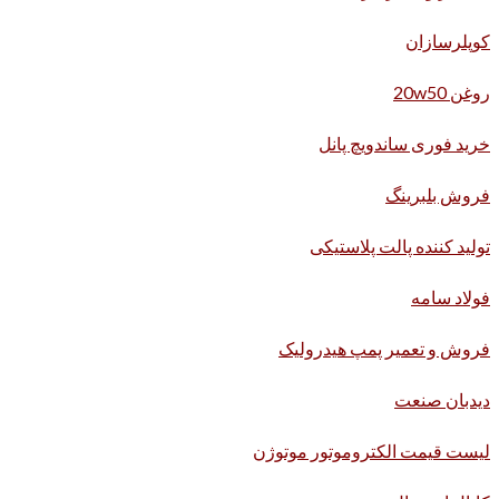
کوپلرسازان
روغن 20w50
خرید فوری ساندویچ پانل
فروش بلبرینگ
تولید کننده پالت پلاستیکی
فولاد سامه
فروش و تعمیر پمپ هیدرولیک
دیدبان صنعت
لیست قیمت الکتروموتور موتوژن