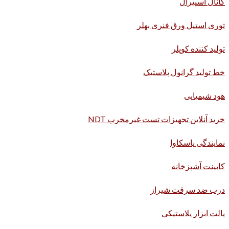
کانال اسپیرال
توری استیل ورق فنری بهلر
تولید کننده کوپلر
خط تولید گرانول پلاستیک
هود شیمیایی
خرید آنلاین تجهیزات تست غیرمخرب NDT
نمایندگی یاسکاوا
کابینت آشپزخانه
درب ضد سرقت شیراز
پالت ابزار پلاستیکی