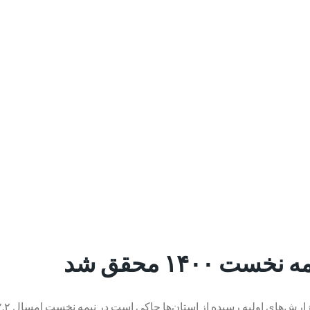
از استان‌ها حاکی است در نیمه نخست امسال ۲.۲ میلیون دلار داخلی‌سازی محقق شده است.