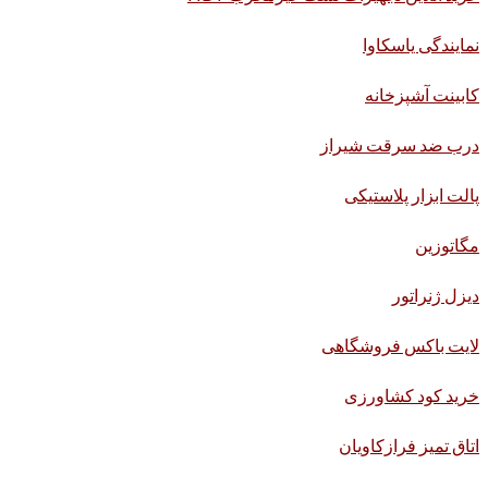
نمایندگی یاسکاوا
کابینت آشپزخانه
درب ضد سرقت شیراز
پالت ابزار پلاستیکی
مگاتوزین
دیزل ژنراتور
لایت باکس فروشگاهی
خرید کود کشاورزی
اتاق تمیز فرازکاویان