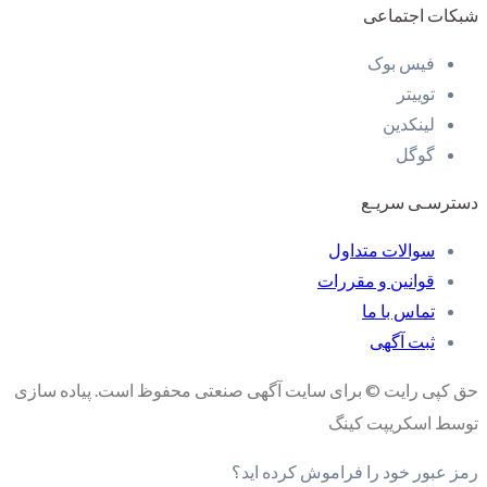
شبکات اجتماعی
فیس بوک
توییتر
لینکدین
گوگل
دسترسـی سریـع
سوالات متداول
قوانین و مقررات
تماس با ما
ثبت آگهی
حق کپی رایت © برای سایت آگهی صنعتی محفوظ است. پیاده سازی
توسط اسکریپت کینگ
رمز عبور خود را فراموش کرده اید؟