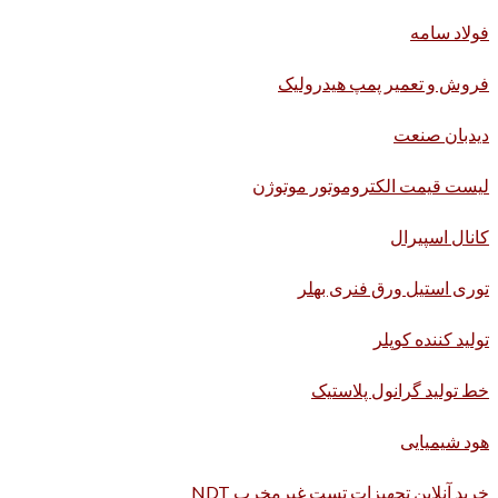
فولاد سامه
فروش و تعمیر پمپ هیدرولیک
دیدبان صنعت
لیست قیمت الکتروموتور موتوژن
کانال اسپیرال
توری استیل ورق فنری بهلر
تولید کننده کوپلر
خط تولید گرانول پلاستیک
هود شیمیایی
خرید آنلاین تجهیزات تست غیرمخرب NDT