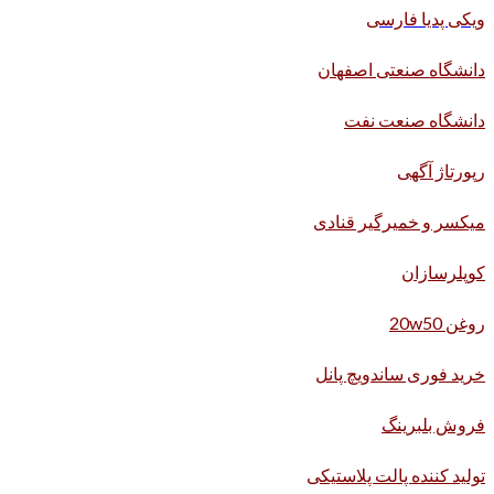
ویکی پدیا فارسی
دانشگاه صنعتی اصفهان
دانشگاه صنعت نفت
رپورتاژ آگهی
میکسر و خمیرگیر قنادی
کوپلرسازان
روغن 20w50
خرید فوری ساندویچ پانل
فروش بلبرینگ
تولید کننده پالت پلاستیکی