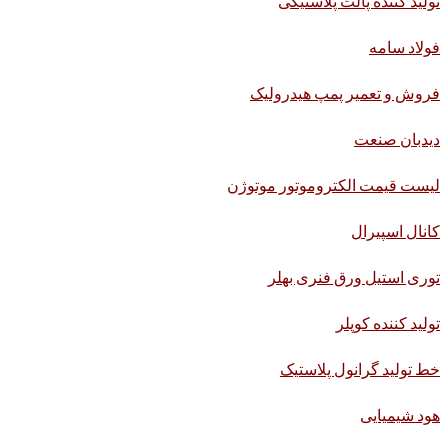
تولید کننده پالت پلاستیکی
فولاد سامه
فروش و تعمیر پمپ هیدرولیک
دیدبان صنعت
لیست قیمت الکتروموتور موتوژن
کانال اسپیرال
توری استیل ورق فنری بهلر
تولید کننده کوپلر
خط تولید گرانول پلاستیک
هود شیمیایی