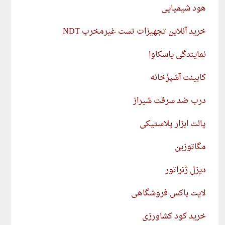
هود شیمیایی
خرید آنلاین تجهیزات تست غیرمخرب NDT
نمایندگی یاسکاوا
کابینت آشپزخانه
درب ضد سرقت شیراز
پالت ابزار پلاستیکی
مگاتوزین
دیزل ژنراتور
لایت باکس فروشگاهی
خرید کود کشاورزی