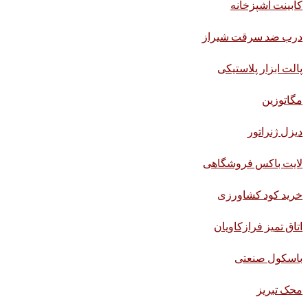
کابینت آشپزخانه
درب ضد سرقت شیراز
پالت ابزار پلاستیکی
مگاتوزین
دیزل ژنراتور
لایت باکس فروشگاهی
خرید کود کشاورزی
اتاق تمیز فرازکاویان
باسکول صنعتی
محک تبریز