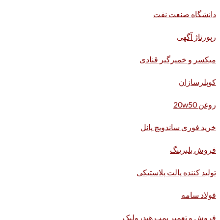
دانشگاه صنعت نفت
رپورتاژ آگهی
میکسر و خمیرگیر قنادی
کوپلرسازان
روغن 20w50
خرید فوری ساندویچ پانل
فروش بلبرینگ
تولید کننده پالت پلاستیکی
فولاد سامه
فروش و تعمیر پمپ هیدرولیک