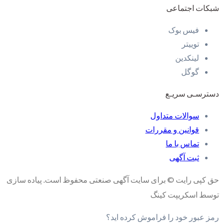
شبکات اجتماعی
فیس بوک
توییتر
لینکدین
گوگل
دسترسـی سریـع
سوالات متداول
قوانین و مقررات
تماس با ما
ثبت آگهی
حق کپی رایت © برای سایت آگهی صنعتی محفوظ است. پیاده سازی
توسط اسکریپت کینگ
رمز عبور خود را فراموش کرده اید؟