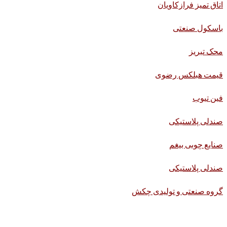
اتاق تمیز فرازکاویان
باسکول صنعتی
محک تبریز
قیمت هبلکس رضوی
فین تیوب
صندلی پلاستیکی
صنایع چوبی بیغم
صندلی پلاستیکی
گروه صنعتی و تولیدی چکش