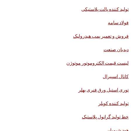
تولید کننده پالت پلاستیکی
فولاد سامه
فروش و تعمیر پمپ هیدرولیک
دیدبان صنعت
لیست قیمت الکتروموتور موتوژن
کانال اسپیرال
توری استیل ورق فنری بهلر
تولید کننده کوپلر
خط تولید گرانول پلاستیک
هود شیمیایی