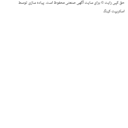
حق کپی رایت © برای سایت آگهی صنعتی محفوظ است. پیاده سازی توسط
اسکریپت کینگ