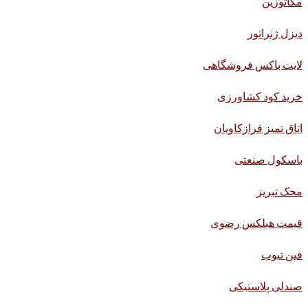
مگاتوزین
دیزل ژنراتور
لایت باکس فروشگاهی
خرید کود کشاورزی
اتاق تمیز فرازکاویان
باسکول صنعتی
محک تبریز
قیمت هبلکس رضوی
فین تیوب
صندلی پلاستیکی