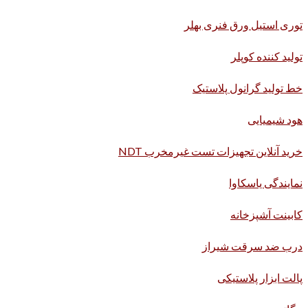
توری استیل ورق فنری بهلر
تولید کننده کوپلر
خط تولید گرانول پلاستیک
هود شیمیایی
خرید آنلاین تجهیزات تست غیرمخرب NDT
نمایندگی یاسکاوا
کابینت آشپزخانه
درب ضد سرقت شیراز
پالت ابزار پلاستیکی