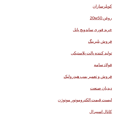
کوپلرسازان
روغن 20w50
خرید فوری ساندویچ پانل
فروش بلبرینگ
تولید کننده پالت پلاستیکی
فولاد سامه
فروش و تعمیر پمپ هیدرولیک
دیدبان صنعت
لیست قیمت الکتروموتور موتوژن
کانال اسپیرال