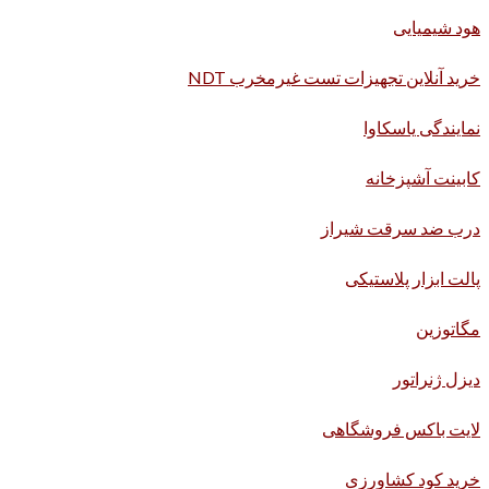
هود شیمیایی
خرید آنلاین تجهیزات تست غیرمخرب NDT
نمایندگی یاسکاوا
کابینت آشپزخانه
درب ضد سرقت شیراز
پالت ابزار پلاستیکی
مگاتوزین
دیزل ژنراتور
لایت باکس فروشگاهی
خرید کود کشاورزی