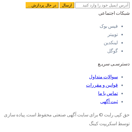
شبکات اجتماعی
فیس بوک
توییتر
لینکدین
گوگل
دسترسـی سریـع
سوالات متداول
قوانین و مقررات
تماس با ما
ثبت آگهی
حق کپی رایت © برای سایت آگهی صنعتی محفوظ است. پیاده سازی
توسط اسکریپت کینگ