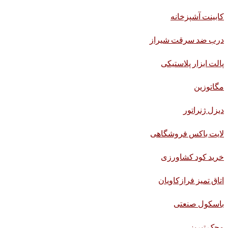
کابینت آشپزخانه
درب ضد سرقت شیراز
پالت ابزار پلاستیکی
مگاتوزین
دیزل ژنراتور
لایت باکس فروشگاهی
خرید کود کشاورزی
اتاق تمیز فرازکاویان
باسکول صنعتی
محک تبریز