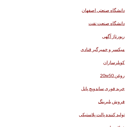
دانشگاه صنعتی اصفهان
دانشگاه صنعت نفت
رپورتاژ آگهی
میکسر و خمیرگیر قنادی
کوپلرسازان
روغن 20w50
خرید فوری ساندویچ پانل
فروش بلبرینگ
تولید کننده پالت پلاستیکی