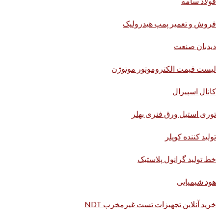
فولاد سامه
فروش و تعمیر پمپ هیدرولیک
دیدبان صنعت
لیست قیمت الکتروموتور موتوژن
کانال اسپیرال
توری استیل ورق فنری بهلر
تولید کننده کوپلر
خط تولید گرانول پلاستیک
هود شیمیایی
خرید آنلاین تجهیزات تست غیرمخرب NDT