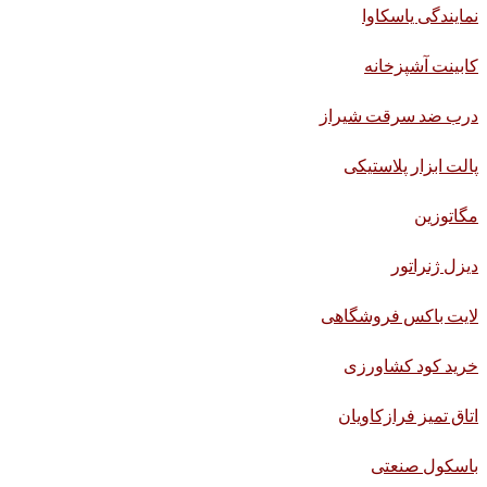
نمایندگی یاسکاوا
کابینت آشپزخانه
درب ضد سرقت شیراز
پالت ابزار پلاستیکی
مگاتوزین
دیزل ژنراتور
لایت باکس فروشگاهی
خرید کود کشاورزی
اتاق تمیز فرازکاویان
باسکول صنعتی