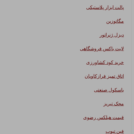
پالت ابزار پلاستیکی
مگاتوزین
دیزل ژنراتور
لایت باکس فروشگاهی
خرید کود کشاورزی
اتاق تمیز فرازکاویان
باسکول صنعتی
محک تبریز
قیمت هبلکس رضوی
فین تیوب