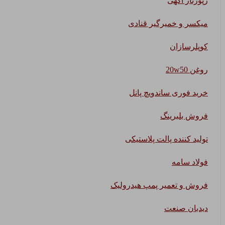
رپورتاژ آگهی
میکسر و خمیرگیر قنادی
کوپلرسازان
روغن 20w50
خرید فوری ساندویچ پانل
فروش بلبرینگ
تولید کننده پالت پلاستیکی
فولاد سامه
فروش و تعمیر پمپ هیدرولیک
دیدبان صنعت