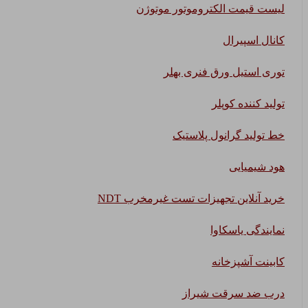
لیست قیمت الکتروموتور موتوژن
کانال اسپیرال
توری استیل ورق فنری بهلر
تولید کننده کوپلر
خط تولید گرانول پلاستیک
هود شیمیایی
خرید آنلاین تجهیزات تست غیرمخرب NDT
نمایندگی یاسکاوا
کابینت آشپزخانه
درب ضد سرقت شیراز