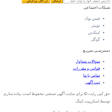
شبکات اجتماعی
فیس بوک
توییتر
لینکدین
گوگل
دسترسـی سریـع
سوالات متداول
قوانین و مقررات
تماس با ما
ثبت آگهی
حق کپی رایت © برای سایت آگهی صنعتی محفوظ است. پیاده سازی
توسط اسکریپت کینگ