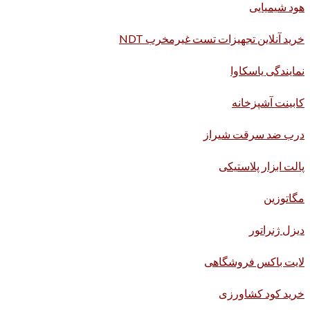
هود شیمیایی
خرید آنلاین تجهیزات تست غیرمخرب NDT
نمایندگی یاسکاوا
کابینت آشپزخانه
درب ضد سرقت شیراز
پالت ابزار پلاستیکی
مگاتوزین
دیزل ژنراتور
لایت باکس فروشگاهی
خرید کود کشاورزی