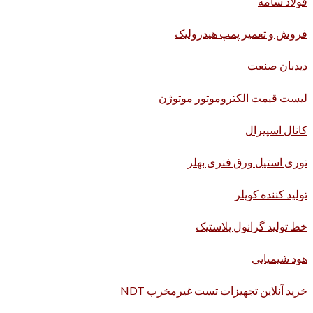
فولاد سامه
فروش و تعمیر پمپ هیدرولیک
دیدبان صنعت
لیست قیمت الکتروموتور موتوژن
کانال اسپیرال
توری استیل ورق فنری بهلر
تولید کننده کوپلر
خط تولید گرانول پلاستیک
هود شیمیایی
خرید آنلاین تجهیزات تست غیرمخرب NDT