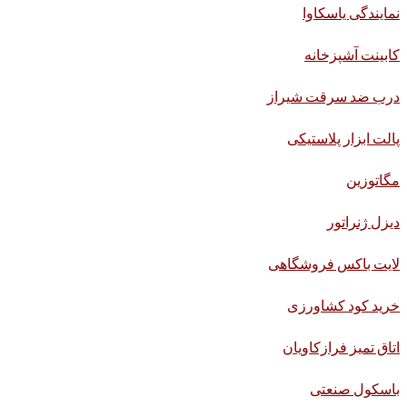
نمایندگی یاسکاوا
کابینت آشپزخانه
درب ضد سرقت شیراز
پالت ابزار پلاستیکی
مگاتوزین
دیزل ژنراتور
لایت باکس فروشگاهی
خرید کود کشاورزی
اتاق تمیز فرازکاویان
باسکول صنعتی