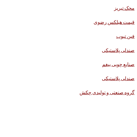
محک تبریز
قیمت هبلکس رضوی
فین تیوب
صندلی پلاستیکی
صنایع چوبی بیغم
صندلی پلاستیکی
گروه صنعتی و تولیدی چکش