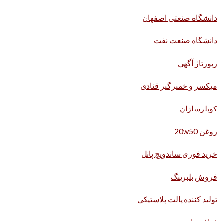
دانشگاه صنعتی اصفهان
دانشگاه صنعت نفت
رپورتاژ آگهی
میکسر و خمیرگیر قنادی
کوپلرسازان
روغن 20w50
خرید فوری ساندویچ پانل
فروش بلبرینگ
تولید کننده پالت پلاستیکی