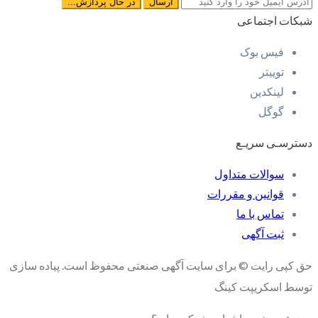
شبکات اجتماعی
فیس بوک
توییتر
لینکدین
گوگل
دسترسـی سریـع
سوالات متداول
قوانین و مقررات
تماس با ما
ثبت آگهی
حق کپی رایت © برای سایت آگهی صنعتی محفوظ است. پیاده سازی
توسط اسکریپت کینگ