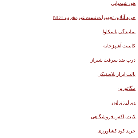
هود شیمیایی
خرید آنلاین تجهیزات تست غیرمخرب NDT
نمایندگی یاسکاوا
کابینت آشپزخانه
درب ضد سرقت شیراز
پالت ابزار پلاستیکی
مگاتوزین
دیزل ژنراتور
لایت باکس فروشگاهی
خرید کود کشاورزی