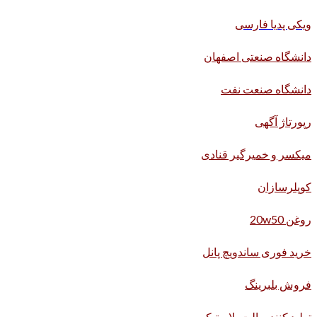
ویکی پدیا فارسی
دانشگاه صنعتی اصفهان
دانشگاه صنعت نفت
رپورتاژ آگهی
میکسر و خمیرگیر قنادی
کوپلرسازان
روغن 20w50
خرید فوری ساندویچ پانل
فروش بلبرینگ
تولید کننده پالت پلاستیکی