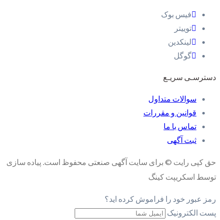
فیس بوک
توییتر
لینکدین
گوگل
دسترسـی سریـع
سوالات متداول
قوانین و مقررات
تماس با ما
ثبت آگهی
حق کپی رایت © برای سایت آگهی صنعتی محفوظ است. پیاده سازی
توسط اسکریپت کینگ
رمز عبور خود را فراموش کرده اید؟
پست الکترونیک