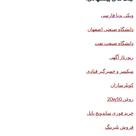
ویکی پدیا فارسی
دانشگاه صنعتی اصفهان
دانشگاه صنعت نفت
رپورتاژ آگهی
میکسر و خمیرگیر قنادی
کوپلرسازان
روغن 20w50
خرید فوری ساندویچ پانل
فروش بلبرینگ