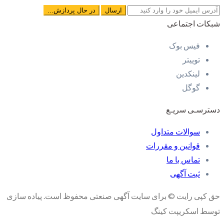
شبکات اجتماعی
فیس بوک
توییتر
لینکدین
گوگل
دسترسـی سریـع
سوالات متداول
قوانین و مقررات
تماس با ما
ثبت آگهی
حق کپی رایت © برای سایت آگهی صنعتی محفوظ است. پیاده سازی
توسط اسکریپت کینگ