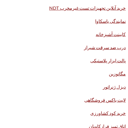
خرید آنلاین تجهیزات تست غیرمخرب NDT
نمایندگی یاسکاوا
کابینت آشپزخانه
درب ضد سرقت شیراز
پالت ابزار پلاستیکی
مگاتوزین
دیزل ژنراتور
لایت باکس فروشگاهی
خرید کود کشاورزی
اتاق تمیز فرازکاویان