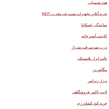
هود شیمیایی
خرید آنلاین تجهیزات تست غیرمخرب NDT
نمایندگی یاسکاوا
کابینت آشپزخانه
درب ضد سرقت شیراز
پالت ابزار پلاستیکی
مگاتوزین
دیزل ژنراتور
لایت باکس فروشگاهی
خرید کود کشاورزی