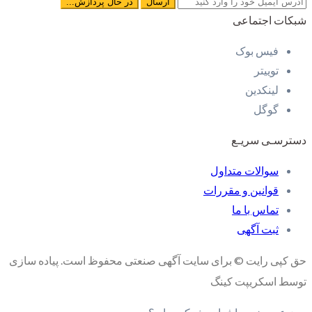
شبکات اجتماعی
فیس بوک
توییتر
لینکدین
گوگل
دسترسـی سریـع
سوالات متداول
قوانین و مقررات
تماس با ما
ثبت آگهی
حق کپی رایت © برای سایت آگهی صنعتی محفوظ است. پیاده سازی
توسط اسکریپت کینگ