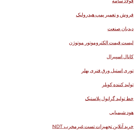
فولاد سامه
فروش و تعمیر پمپ هیدرولیک
دیدبان صنعت
لیست قیمت الکتروموتور موتوژن
کانال اسپیرال
توری استیل ورق فنری بهلر
تولید کننده کوپلر
خط تولید گرانول پلاستیک
هود شیمیایی
خرید آنلاین تجهیزات تست غیرمخرب NDT