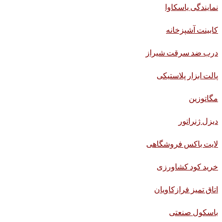
نمایندگی یاسکاوا
کابینت آشپزخانه
درب ضد سرقت شیراز
پالت ابزار پلاستیکی
مگاتوزین
دیزل ژنراتور
لایت باکس فروشگاهی
خرید کود کشاورزی
اتاق تمیز فرازکاویان
باسکول صنعتی