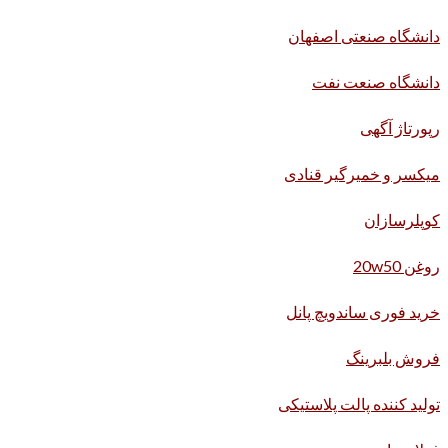
دانشگاه صنعتی اصفهان
دانشگاه صنعت نفت
رپورتاژ آگهی
میکسر و خمیرگیر قنادی
کوپلرسازان
روغن 20w50
خرید فوری ساندویچ پانل
فروش بلبرینگ
تولید کننده پالت پلاستیکی