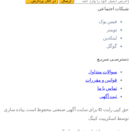
شبکات اجتماعی
فیس بوک
توییتر
لینکدین
گوگل
دسترسـی سریـع
سوالات متداول
قوانین و مقررات
تماس با ما
ثبت آگهی
حق کپی رایت © برای سایت آگهی صنعتی محفوظ است. پیاده سازی
توسط اسکریپت کینگ