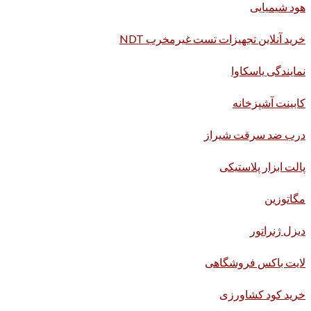
هود شیمیایی
خرید آنلاین تجهیزات تست غیرمخرب NDT
نمایندگی یاسکاوا
کابینت آشپزخانه
درب ضد سرقت شیراز
پالت ابزار پلاستیکی
مگاتوزین
دیزل ژنراتور
لایت باکس فروشگاهی
خرید کود کشاورزی