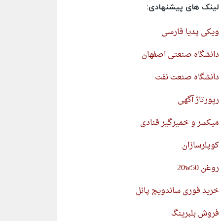
لینک های پیشنهادی:
ویکی پدیا فارسی
دانشگاه صنعتی اصفهان
دانشگاه صنعت نفت
رپورتاژ آگهی
میکسر و خمیرگیر قنادی
کوپلرسازان
روغن 20w50
خرید فوری ساندویچ پانل
فروش بلبرینگ