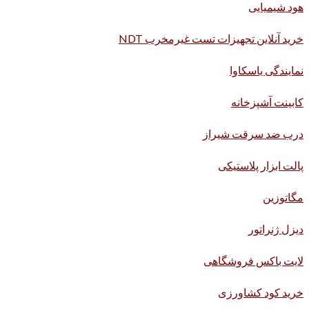
هود شیمیایی
خرید آنلاین تجهیزات تست غیرمخرب NDT
نمایندگی یاسکاوا
کابینت آشپزخانه
درب ضد سرقت شیراز
پالت ابزار پلاستیکی
مگاتوزین
دیزل ژنراتور
لایت باکس فروشگاهی
خرید کود کشاورزی