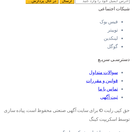
شبکات اجتماعی
فیس بوک
توییتر
لینکدین
گوگل
دسترسـی سریـع
سوالات متداول
قوانین و مقررات
تماس با ما
ثبت آگهی
حق کپی رایت © برای سایت آگهی صنعتی محفوظ است. پیاده سازی
توسط اسکریپت کینگ