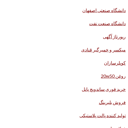
دانشگاه صنعتی اصفهان
دانشگاه صنعت نفت
رپورتاژ آگهی
میکسر و خمیرگیر قنادی
کوپلرسازان
روغن 20w50
خرید فوری ساندویچ پانل
فروش بلبرینگ
تولید کننده پالت پلاستیکی