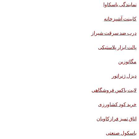
نمایندگی یاسکاوا
کابینت آشپزخانه
درب ضد سرقت شیراز
پالت ابزار پلاستیکی
مگاتوزین
دیزل ژنراتور
لایت باکس فروشگاهی
خرید کود کشاورزی
اتاق تمیز فرازکاویان
باسکول صنعتی