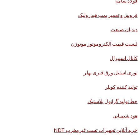
فولاد سامه
فروش و تعمیر پمپ هیدرولیک
دیدبان صنعت
لیست قیمت الکتروموتور موتوژن
کانال اسپیرال
توری استیل ورق فنری بهلر
تولید کننده کوپلر
خط تولید گرانول پلاستیک
هود شیمیایی
خرید آنلاین تجهیزات تست غیرمخرب NDT